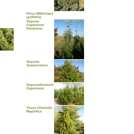
Pinus Willichiana
(griffithii)
Sequoia
Giganteum
Pendulum
Sequoia
Sempervirens
Sequoiadendrom
Giganteum
Thuya Orientalis
Magnifica