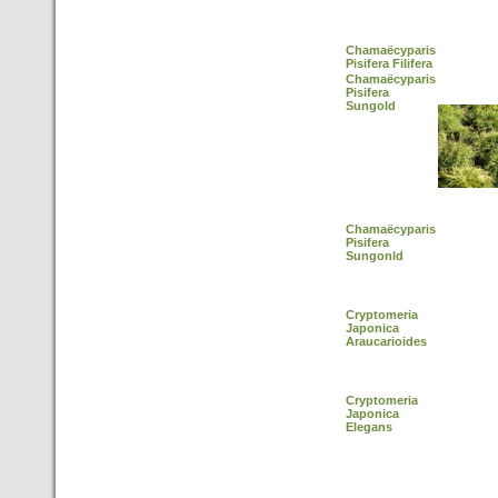
Chamaëcyparis
Pisifera Filifera
Chamaëcyparis
Pisifera
Sungold
Chamaëcyparis
Pisifera
Sungonld
Cryptomeria
Japonica
Araucarioides
Cryptomeria
Japonica
Elegans