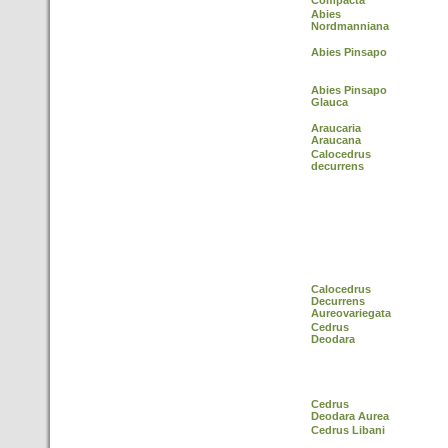
Compacta
Abies
Nordmanniana
Abies Pinsapo
Abies Pinsapo
Glauca
Araucaria
Araucana
Calocedrus
decurrens
Calocedrus
Decurrens
Aureovariegata
Cedrus
Deodara
Cedrus
Deodara Aurea
Cedrus Libani