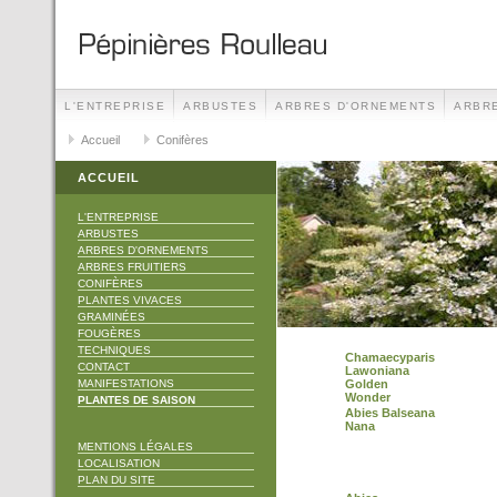
L'ENTREPRISE
ARBUSTES
ARBRES D'ORNEMENTS
ARBRE
TECHNIQUES
Accueil
Conifères
CONTACT
MANIFESTATIONS
ACCUEIL
L'ENTREPRISE
ARBUSTES
ARBRES D'ORNEMENTS
ARBRES FRUITIERS
CONIFÈRES
PLANTES VIVACES
GRAMINÉES
FOUGÈRES
TECHNIQUES
Chamaecyparis
CONTACT
Lawoniana
MANIFESTATIONS
Golden
Wonder
PLANTES DE SAISON
Abies Balseana
Nana
MENTIONS LÉGALES
LOCALISATION
PLAN DU SITE