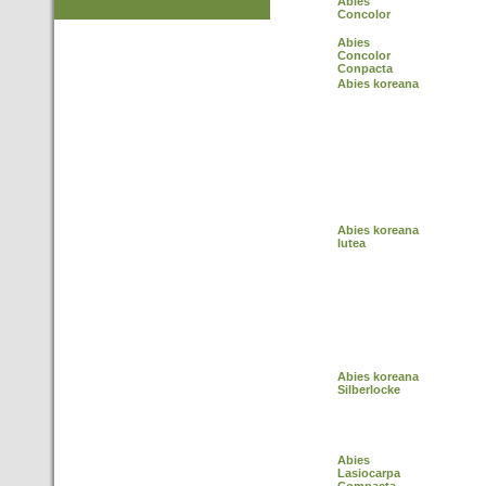
Abies
Concolor
Abies
Concolor
Conpacta
Abies koreana
Abies koreana
lutea
Abies koreana
Silberlocke
Abies
Lasiocarpa