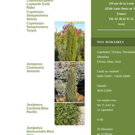
Cupressocyparis
120 rue de la Levée
Leylandii Gold
Rider
45560 Saint Denis en V
Cupressus
France
Sempervirens
Stricta
Tél. 02 38 64 95 32
Cupressus
email
Sempervirens
Totem
NOS HORAIRES
Septembre, Octobre, Novembre
Décembre
Février, Mars, Avril
Juniperus
Communis
Sentinel
Lundi au vendredi :
8h00-12h00 / 13h30-18h00
Samedi :
9h30-12h00
Sur rendez-vous :
Juniperus
Du 15 avril au
Conferta Bleu
15 septembre
Pacific
et du
Juniperus
20 Décembre
Horizontalis Blue
au 15 février