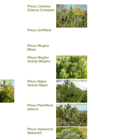
Pinus Cembra
Glauca Compact
Pinus Griffithii
Pinus Mugho
Mops
Pinus Mugho
Subsp Mugho
Pinus Nigra
Subsp Nigra
Pinus Parviflora
glauca
Pinus Sylvestris
Watererii