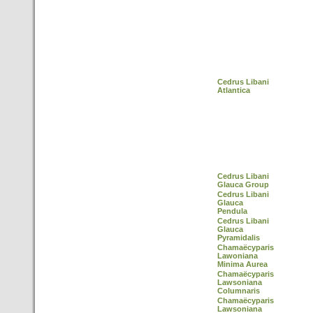
Cedrus Libani
Atlantica
Cedrus Libani
Glauca Group
Cedrus Libani
Glauca
Pendula
Cedrus Libani
Glauca
Pyramidalis
Chamaëcyparis
Lawoniana
Minima Aurea
Chamaëcyparis
Lawsoniana
Columnaris
Chamaëcyparis
Lawsoniana