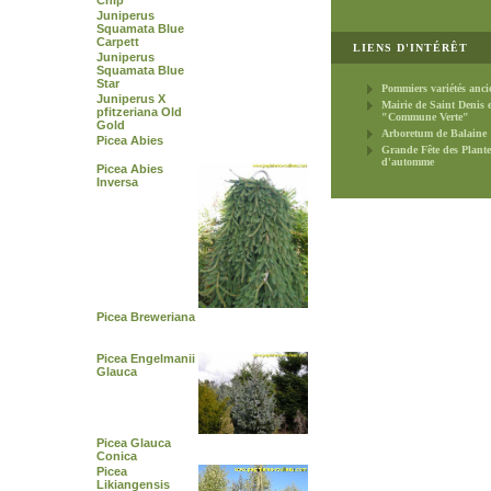
Chip
Juniperus
Squamata Blue
Carpett
LIENS D'INTÉRÊT
Juniperus
Squamata Blue
Star
Pommiers variétés anci
Juniperus X
Mairie de Saint Denis 
pfitzeriana Old
"Commune Verte"
Gold
Arboretum de Balaine
Picea Abies
Grande Fête des Plante
d'automme
Picea Abies
Inversa
Picea Breweriana
Picea Engelmanii
Glauca
Picea Glauca
Conica
Picea
Likiangensis