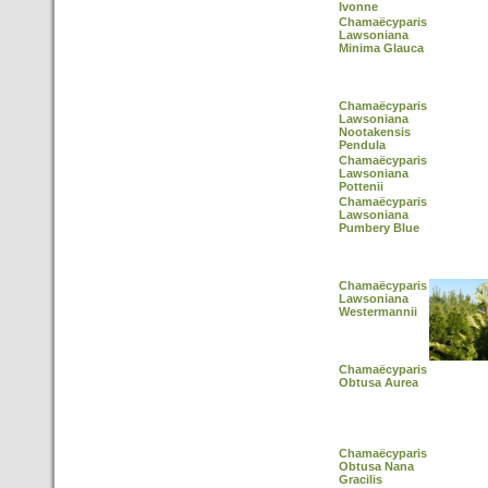
Ivonne
Chamaëcyparis
Lawsoniana
Minima Glauca
Chamaëcyparis
Lawsoniana
Nootakensis
Pendula
Chamaëcyparis
Lawsoniana
Pottenii
Chamaëcyparis
Lawsoniana
Pumbery Blue
Chamaëcyparis
Lawsoniana
Westermannii
Chamaëcyparis
Obtusa Aurea
Chamaëcyparis
Obtusa Nana
Gracilis