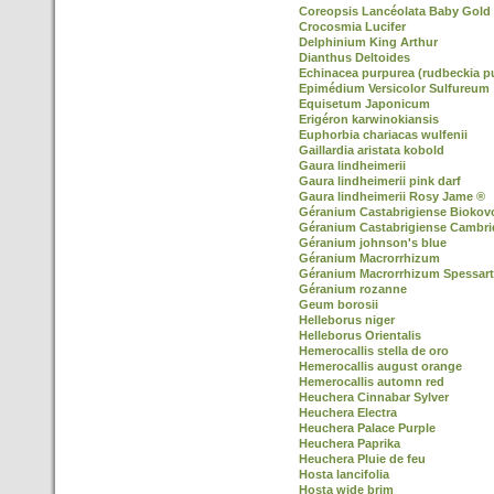
Coreopsis Lancéolata Baby Gold
Crocosmia Lucifer
Delphinium King Arthur
Dianthus Deltoides
Echinacea purpurea (rudbeckia p
Epimédium Versicolor Sulfureum
Equisetum Japonicum
Erigéron karwinokiansis
Euphorbia chariacas wulfenii
Gaillardia aristata kobold
Gaura lindheimerii
Gaura lindheimerii pink darf
Gaura lindheimerii Rosy Jame ®
Géranium Castabrigiense Biokov
Géranium Castabrigiense Cambr
Géranium johnson's blue
Géranium Macrorrhizum
Géranium Macrorrhizum Spessart
Géranium rozanne
Geum borosii
Helleborus niger
Helleborus Orientalis
Hemerocallis stella de oro
Hemerocallis august orange
Hemerocallis automn red
Heuchera Cinnabar Sylver
Heuchera Electra
Heuchera Palace Purple
Heuchera Paprika
Heuchera Pluie de feu
Hosta lancifolia
Hosta wide brim