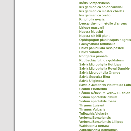
Ibéris Sempervirens
Iris germanica color carnival
Iris germanica master charles
Iris germanica orelio
Knipholia uvaria
Leucanthemum etoile d'anvers
Liriope muscarii
Nepeta Mussini
Nepeta six hill giant
Ophiopogon planiscapus negres
Pachysandra terminalis
Phlox paniculata rosa pastell
Phlox Subulata
Rodgersia pinnata
Rudbeckia fulgida goldsturm
Salvia Microphylla Hot Lips
Salvia Microphylla Royal Bumble
Salvia Mycrophylla Orange
Salvia Superba Bleu
Salvia Uliginosa
Savia X Jamensis Violette de Loi
Sedum Floriferum
Sédum Réflexum Yellow Cushion
Sedum spectabile album
Sedum spectabile rosea
Thymus Luisant
Thymus Vulgaris
Tulbaghia Violacéa
Verbena Bonariensis
Verbena Bonariensis Lillipop
Waldsteinia ternata
Zantedeschia Aethiopica