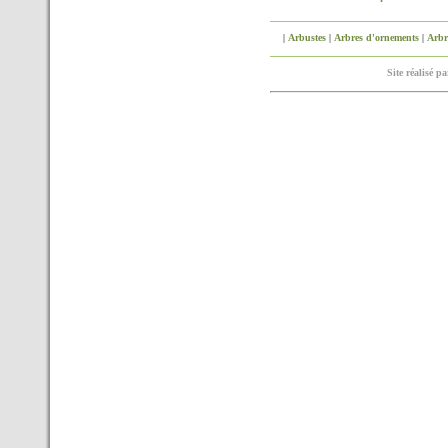
|
Arbustes
|
Arbres d'ornements
|
Arbre
Site réalisé p