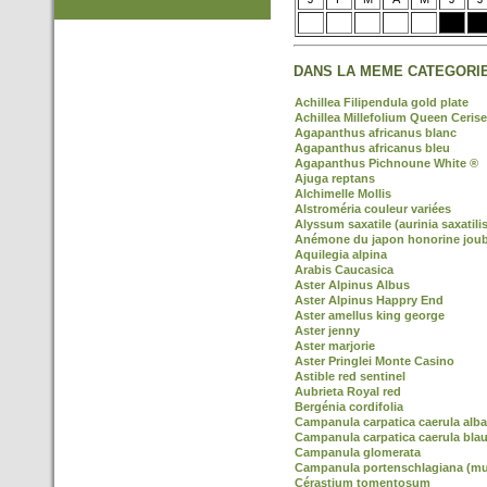
DANS LA MEME CATEGORIE
Achillea Filipendula gold plate
Achillea Millefolium Queen Cerise
Agapanthus africanus blanc
Agapanthus africanus bleu
Agapanthus Pichnoune White ®
Ajuga reptans
Alchimelle Mollis
Alstroméria couleur variées
Alyssum saxatile (aurinia saxatilis
Anémone du japon honorine joub
Aquilegia alpina
Arabis Caucasica
Aster Alpinus Albus
Aster Alpinus Happry End
Aster amellus king george
Aster jenny
Aster marjorie
Aster Pringlei Monte Casino
Astible red sentinel
Aubrieta Royal red
Bergénia cordifolia
Campanula carpatica caerula alba
Campanula carpatica caerula blau
Campanula glomerata
Campanula portenschlagiana (mur
Cérastium tomentosum