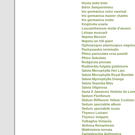
Hosta wide brim
Ibéris Sempervirens
Iris germanica color carnival
Iris germanica master charles
Iris germanica orelio
Knipholia uvaria
Leucanthemum etoile d'anvers
Liriope muscarii
Nepeta Mussini
Nepeta six hill giant
Ophiopogon planiscapus negres
Pachysandra terminalis
Phlox paniculata rosa pastell
Phlox Subulata
Rodgersia pinnata
Rudbeckia fulgida goldsturm
Salvia Microphylla Hot Lips
Salvia Microphylla Royal Bumble
Salvia Mycrophylla Orange
Salvia Superba Bleu
Salvia Uliginosa
Savia X Jamensis Violette de Loi
Sedum Floriferum
Sédum Réflexum Yellow Cushion
Sedum spectabile album
Sedum spectabile rosea
Thymus Luisant
Thymus Vulgaris
Tulbaghia Violacéa
Verbena Bonariensis
Waldsteinia ternata
Zantedeschia Aethiopica