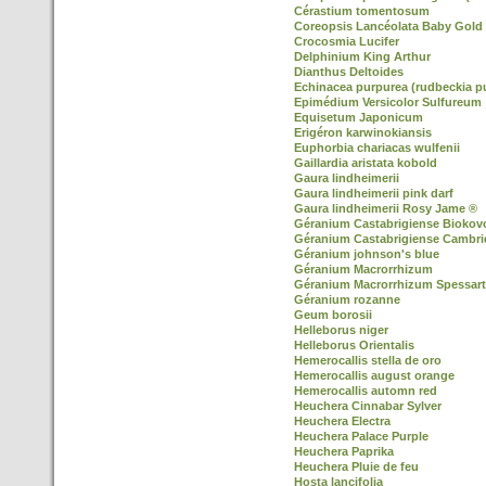
Cérastium tomentosum
Coreopsis Lancéolata Baby Gold
Crocosmia Lucifer
Delphinium King Arthur
Dianthus Deltoides
Echinacea purpurea (rudbeckia p
Epimédium Versicolor Sulfureum
Equisetum Japonicum
Erigéron karwinokiansis
Euphorbia chariacas wulfenii
Gaillardia aristata kobold
Gaura lindheimerii
Gaura lindheimerii pink darf
Gaura lindheimerii Rosy Jame ®
Géranium Castabrigiense Biokov
Géranium Castabrigiense Cambr
Géranium johnson's blue
Géranium Macrorrhizum
Géranium Macrorrhizum Spessart
Géranium rozanne
Geum borosii
Helleborus niger
Helleborus Orientalis
Hemerocallis stella de oro
Hemerocallis august orange
Hemerocallis automn red
Heuchera Cinnabar Sylver
Heuchera Electra
Heuchera Palace Purple
Heuchera Paprika
Heuchera Pluie de feu
Hosta lancifolia