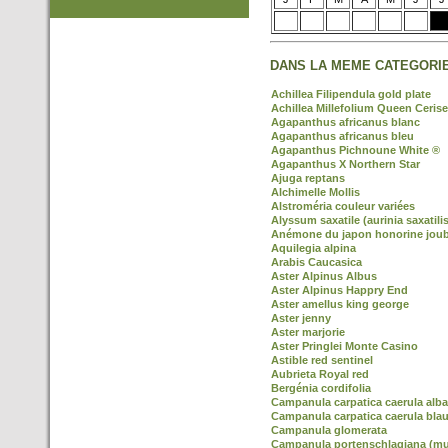
DANS LA MEME CATEGORIE
Achillea Filipendula gold plate
Achillea Millefolium Queen Cerise
Agapanthus africanus blanc
Agapanthus africanus bleu
Agapanthus Pichnoune White ®
Agapanthus X Northern Star
Ajuga reptans
Alchimelle Mollis
Alstroméria couleur variées
Alyssum saxatile (aurinia saxatilis
Anémone du japon honorine joub
Aquilegia alpina
Arabis Caucasica
Aster Alpinus Albus
Aster Alpinus Happry End
Aster amellus king george
Aster jenny
Aster marjorie
Aster Pringlei Monte Casino
Astible red sentinel
Aubrieta Royal red
Bergénia cordifolia
Campanula carpatica caerula alba
Campanula carpatica caerula blau
Campanula glomerata
Campanula portenschlagiana (mur