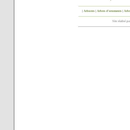
|
Arbustes
|
Arbres d'ornements
|
Arbre
Site réalisé p