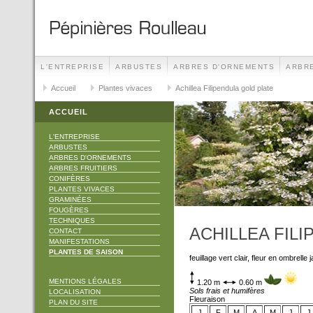
L'ENTREPRISE
ARBUSTES
ARBRES D'ORNEMENTS
ARBRE
TECHNIQUES
Accueil
Plantes vivaces
CONTACT
MANIFESTATIONS
Achillea Filipendula gold plate
ACCUEIL
L'ENTREPRISE
ARBUSTES
ARBRES D'ORNEMENTS
ARBRES FRUITIERS
CONIFÈRES
PLANTES VIVACES
GRAMINÉES
FOUGÈRES
TECHNIQUES
ACHILLEA FIL
CONTACT
MANIFESTATIONS
PLANTES DE SAISON
feuillage vert clair, fleur en ombrelle 
MENTIONS LÉGALES
1.20 m
0.60 m
Sols frais et humifères
LOCALISATION
Fleuraison
PLAN DU SITE
J
F
M
A
M
J
J