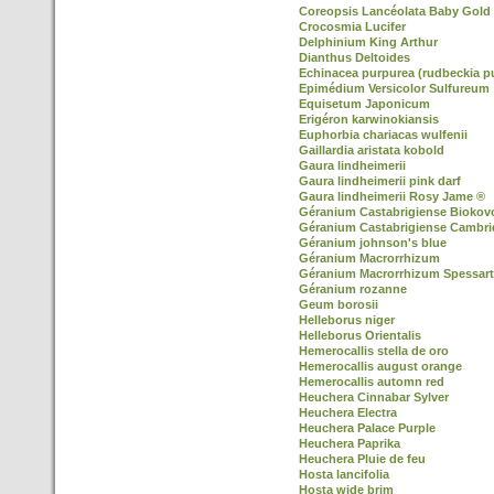
Coreopsis Lancéolata Baby Gold
Crocosmia Lucifer
Delphinium King Arthur
Dianthus Deltoides
Echinacea purpurea (rudbeckia p
Epimédium Versicolor Sulfureum
Equisetum Japonicum
Erigéron karwinokiansis
Euphorbia chariacas wulfenii
Gaillardia aristata kobold
Gaura lindheimerii
Gaura lindheimerii pink darf
Gaura lindheimerii Rosy Jame ®
Géranium Castabrigiense Biokov
Géranium Castabrigiense Cambr
Géranium johnson's blue
Géranium Macrorrhizum
Géranium Macrorrhizum Spessart
Géranium rozanne
Geum borosii
Helleborus niger
Helleborus Orientalis
Hemerocallis stella de oro
Hemerocallis august orange
Hemerocallis automn red
Heuchera Cinnabar Sylver
Heuchera Electra
Heuchera Palace Purple
Heuchera Paprika
Heuchera Pluie de feu
Hosta lancifolia
Hosta wide brim