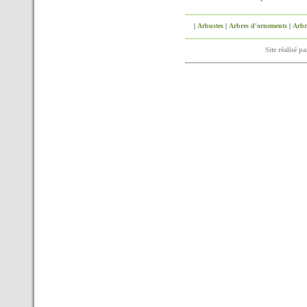
|
Arbustes
|
Arbres d'ornements
|
Arbre
Site réalisé p