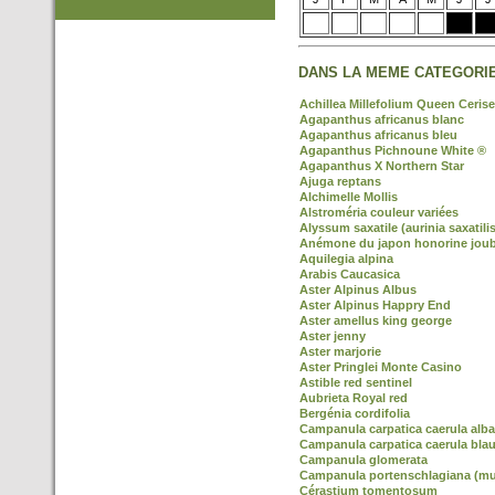
DANS LA MEME CATEGORIE
Achillea Millefolium Queen Cerise
Agapanthus africanus blanc
Agapanthus africanus bleu
Agapanthus Pichnoune White ®
Agapanthus X Northern Star
Ajuga reptans
Alchimelle Mollis
Alstroméria couleur variées
Alyssum saxatile (aurinia saxatilis
Anémone du japon honorine joub
Aquilegia alpina
Arabis Caucasica
Aster Alpinus Albus
Aster Alpinus Happry End
Aster amellus king george
Aster jenny
Aster marjorie
Aster Pringlei Monte Casino
Astible red sentinel
Aubrieta Royal red
Bergénia cordifolia
Campanula carpatica caerula alba
Campanula carpatica caerula blau
Campanula glomerata
Campanula portenschlagiana (mur
Cérastium tomentosum