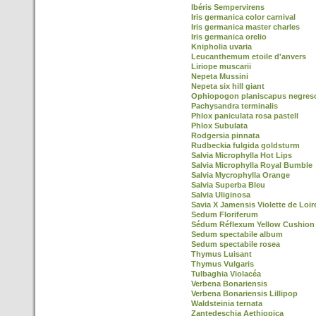
Ibéris Sempervirens
Iris germanica color carnival
Iris germanica master charles
Iris germanica orelio
Knipholia uvaria
Leucanthemum etoile d'anvers
Liriope muscarii
Nepeta Mussini
Nepeta six hill giant
Ophiopogon planiscapus negres
Pachysandra terminalis
Phlox paniculata rosa pastell
Phlox Subulata
Rodgersia pinnata
Rudbeckia fulgida goldsturm
Salvia Microphylla Hot Lips
Salvia Microphylla Royal Bumble
Salvia Mycrophylla Orange
Salvia Superba Bleu
Salvia Uliginosa
Savia X Jamensis Violette de Loi
Sedum Floriferum
Sédum Réflexum Yellow Cushion
Sedum spectabile album
Sedum spectabile rosea
Thymus Luisant
Thymus Vulgaris
Tulbaghia Violacéa
Verbena Bonariensis
Verbena Bonariensis Lillipop
Waldsteinia ternata
Zantedeschia Aethiopica